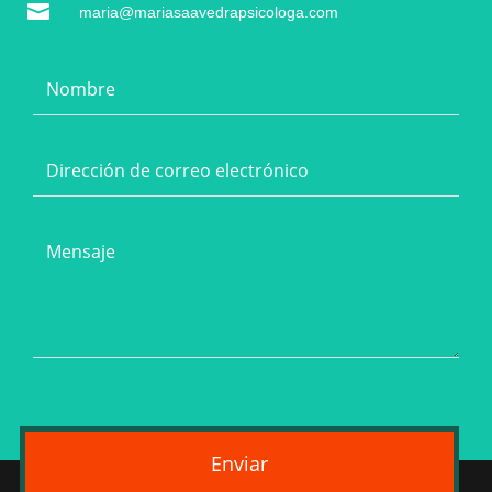

maria@mariasaavedrapsicologa.com
Enviar