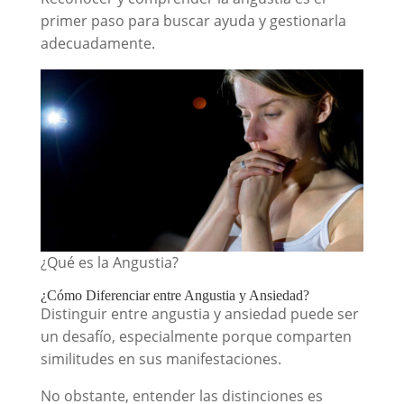
primer paso para buscar ayuda y gestionarla
adecuadamente.
¿Qué es la Angustia?
¿Cómo Diferenciar entre Angustia y Ansiedad?
Distinguir entre angustia y ansiedad puede ser
un desafío, especialmente porque comparten
similitudes en sus manifestaciones.
No obstante, entender las distinciones es