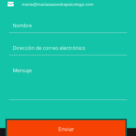

maria@mariasaavedrapsicologa.com
Enviar