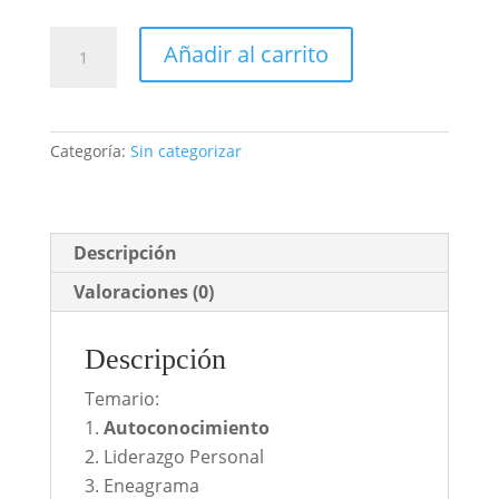
Máster
Añadir al carrito
de
Desarrollo
Personal
para
Categoría:
Sin categorizar
adolescentes
cantidad
Descripción
Valoraciones (0)
Descripción
Temario:
Autoconocimiento
Liderazgo Personal
Eneagrama