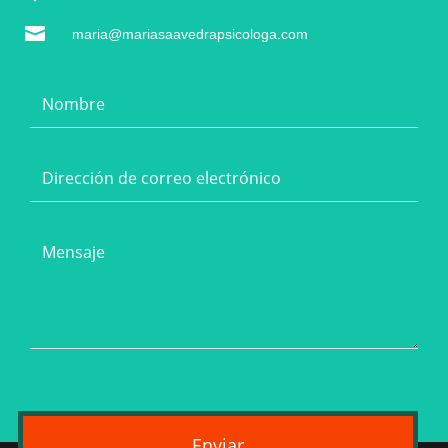

maria@mariasaavedrapsicologa.com
Enviar