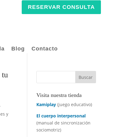
RESERVAR CONSULTA
da
Blog
Contacto
 tu
Visita nuestra tienda
Kamiplay
(juego educativo)
r
les y
El cuerpo interpersonal
(manual de sincronización
sociomotriz)