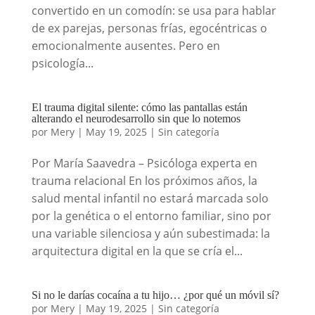
convertido en un comodín: se usa para hablar
de ex parejas, personas frías, egocéntricas o
emocionalmente ausentes. Pero en
psicología...
El trauma digital silente: cómo las pantallas están
alterando el neurodesarrollo sin que lo notemos
por
Mery
|
May 19, 2025
|
Sin categoría
Por María Saavedra – Psicóloga experta en
trauma relacional En los próximos años, la
salud mental infantil no estará marcada solo
por la genética o el entorno familiar, sino por
una variable silenciosa y aún subestimada: la
arquitectura digital en la que se cría el...
Si no le darías cocaína a tu hijo… ¿por qué un móvil sí?
por
Mery
|
May 19, 2025
|
Sin categoría